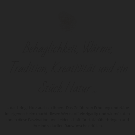
Behaglichkeit, Wärme,
Tradition, Kreativität und ein
Stück Natur ...
... das bringt Holz auch zu Ihnen. Das Ge­fühl von Er­ho­lung und Nähe
im ei­ge­nen Heim macht die­sen Werk­stoff ein­zig­ar­tig und wir möch­ten
Ihnen diese Fas­zi­na­ti­on und Lei­den­schaft für Holz nä­her­brin­gen und
Ihre in­di­vi­du­el­len Bau­wün­sche er­fül­len.