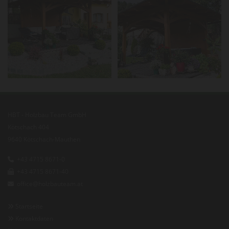
HBT - Holzbau Team GmbH
Kötschach 404
9640 Kötschach-Mauthen
+43 4715 8671-0

+43 4715 8671-40

office@holzbauteam.at

Startseite

Kontaktdaten
