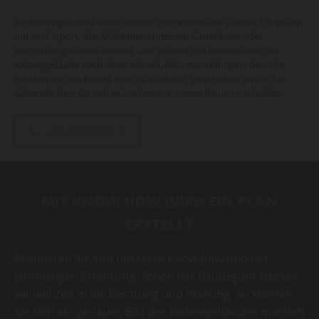
Ein Nebengebäude sollte optimal zum Wohnhaus passen. Ob es sich
um ein Carport, den Mülleimerschutz, ein Gartenhaus oder
Wirtschaftsgebäude handelt – wir planen und verwirklichen Ihr
Nebengebäude nach Ihren individuellen Vorstellungen, denn Sie
bestimmen den Baustil und die Bauform. Sie erhalten genau das
Gebäude, dass Sie sich wünschen, um neuen Raum zu schaffen.
+43 4715 8671-0
MIT KNOW HOW WIRD EIN PLAN
ERSTELLT
Profitieren Sie von unserem Know-how und der
jahrelangen Erfahrung. Schon vor Baubeginn stecken
wir viel Zeit in die Beratung und Planung. So können
Sie sich ein genaues Bild des Nebengebäudes machen