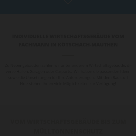
INDIVIDUELLE WIRTSCHAFTSGEBÄUDE VOM
FACHMANN IN KÖTSCHACH-MAUTHEN
Zu Ne­ben­ge­bäu­den zäh­len wir unter an­de­rem Wirt­schafts­ge­bäu­de, di­
ver­se Hal­len, Ga­ra­gen oder Car­ports. Wir haben die pas­sen­den Ideen
sowie die Um­set­zun­gen für Ihre An­for­de­run­gen. Mit dem Bau­stoff
Holz ste­hen Ihnen viele Mög­lich­kei­ten zur Ver­fü­gung!
VOM WIRTSCHAFTSGEBÄUDE BIS ZUM
MÜLLTONNENSCHUTZ